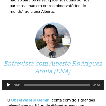
parceiros mas em outros observatórios do 
mundo”, adiciona Alberto.
Entrevista com Alberto Rodríguez
Ardila (LNA)
Audio
00:00
00:00
Player
O 
Observatório Gemini
 conta com dois grandes 
telescópios de 8,1 m de diâmetro, cada um 