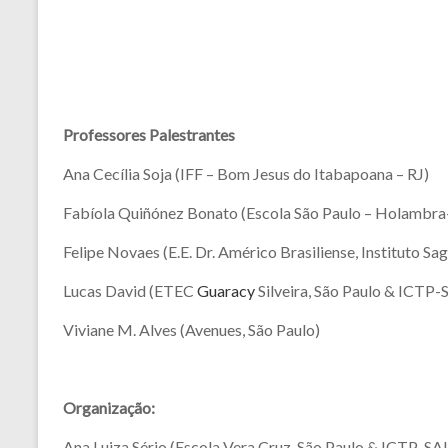
Professores Palestrantes
Ana Cecília Soja (IFF – Bom Jesus do Itabapoana – RJ)
Fabíola Quiñónez Bonato (Escola São Paulo – Holambra
Felipe Novaes (E.E. Dr. Américo Brasiliense, Instituto S
Lucas David (ETEC
Guaracy
Silveira, São Paulo & ICTP-
Viviane M. Alves (Avenues, São Paulo)
Organização:
Ana Luiza Sério (Escola Vera Cruz, São Paulo & ICTP-SA