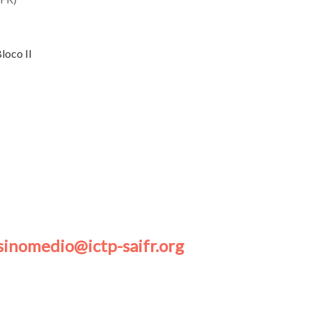
Bloco II
sinomedio@ictp-saifr.org