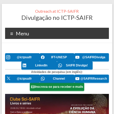
Outreach at ICTP-SAIFR
Divulgação no ICTP-SAIFR
Menu
@ictpsaifr
IFT-UNESP
@SAIFRDivulga
LinkedIn
SAIFR Divulga!
Atividades de pesquisa (em inglês):
@ictpsaifr
Channel
@SAIFRResearch
Inscreva-se para receber e-mails