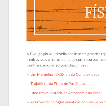
A Divulgação Multimídia consiste em grandes rep
e entrevistas em profundidade com recursos multim
Confira abaixo as edições disponíveis:
—
Um Mergulho na Ciência da Complexidade
—
Trajetórias da Física de Partículas
—
Uma Breve História da Astronomia no Brasil
—
As novas tecnologias quânticas no Brasil e no