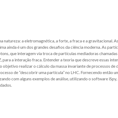
natureza: a eletromagnética, a forte, a fraca e a gravitacional. A
ima ainda é um dos grandes desafios da ciência moderna. As partí
tons, que interagem via troca de partículas mediadoras chamadas b
 Z, para a interação fraca. Entender a teoria que descreve essas 
mo objetivo realizar o cálculo da massa invariante de processos d
processo de “descobrir uma partícula” no LHC. Fornecendo então um 
nalizando com alguns exemplos de análise, utilizando o software iS
 dados.