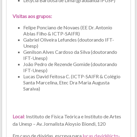
Letycia Barbosa de Lima (graduanda IFUSP)
Visitas aos grupos:
Felipe Ponciano de Novaes (EE Dr. Antonio
Ablas Filho & ICTP-SAIFR)
Gabriel Oliveira Lefundes (doutorando IFT-
Unesp)
Genilson Alves Cardoso da Silva (doutorando
IFT-Unesp)
João Pedro de Rezende Gomide (doutorando
IFT-Unesp)
Lucas David Feitosa C. (ICTP-SAIFR & Colégio
Santa Marcelina, Etec Dra Maria Augusta
Saraiva)
Local
:
Instituto de Física Teórica e Instituto de Artes
da Unesp – Av. Jornalista Aloysio Biondi, 120
Em caso de dúvidas, escreva para
lucas.david@ictp-