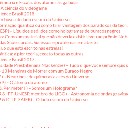
Simetria e Escala: dos átomos às galáxias
 A ciência do videogame
cience Brasil 2018
Em busca do lado escuro do Universo
formação quântica ou como tirar vantagem dos paradoxos da teori
SP) – Líquidos e sólidos como hologramas de buracos negros
o: Como um material que não deveria existir levou ao prêmio Nob
 das Supercordas: Sucessos e problemas em aberto
 o que está escrito nas estrelas?
tica: a pior teoria, exceto todas as outras
cience Brasil 2017
sidade Presbiteriana Mackenzie) – Tudo o que você sempre quis s
– 13 Maneiras de Morrer com um Buraco Negro
– Neutrinos: de quimeras a ases do Universo
SP) – O átomo do átomo
 & Perimeter I.) – Somos um Holograma?
R & IFT-UNESP, membro do LIGO) – Astronomia de ondas gravitac
P & ICTP-SAIFR) – O lado escuro do Universo