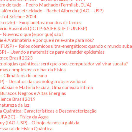
rigem de tudo – Pedro Machado (Fermilab, EUA)
 além da eletricidade – Rachel Albrecht (IAG – USP)
nt of Science 2024
kenzie) – Exoplanetas: mundos distantes
gério Rosenfeld (ICTP-SAIFR & IFT-UNESP)
 Nuvens: o que (e por que) são?
 é Antimatéria e por que é relevante para nós?
(IFUSP) – Raios cósmicos ultra-energéticos: quando o mundo sub
SP) – Usando a matemática para entender epidemias
ience Brasil 2023
ologias quânticas: será que o seu computador vai virar sucata?
emas complexos: o olhar da Física
os Climáticos do oceano
P) – Desafios da cosmologia observacional
Galáxias e Matéria Escura: Uma conexão íntima
 Buracos Negros e Altas Energias
cience Brasil 2019
natureza da luz
 Quântica: Características e Descaracterização
UFABC) – Física da Água
buy (IAG-USP) – O bojo da nossa galáxia
ssa tal de Física Quântica