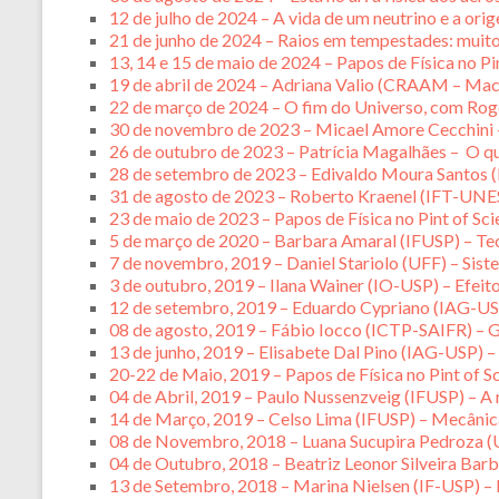
12 de julho de 2024 – A vida de um neutrino e a o
21 de junho de 2024 – Raios em tempestades: muito
13, 14 e 15 de maio de 2024 – Papos de Física no Pi
19 de abril de 2024 – Adriana Valio (CRAAM – Mac
22 de março de 2024 – O fim do Universo, com Ro
30 de novembro de 2023 – Micael Amore Cecchini –
26 de outubro de 2023 – Patrícia Magalhães – O que
28 de setembro de 2023 – Edivaldo Moura Santos 
31 de agosto de 2023 – Roberto Kraenel (IFT-UNE
23 de maio de 2023 – Papos de Física no Pint of Sc
5 de março de 2020 – Barbara Amaral (IFUSP) – Tecn
7 de novembro, 2019 – Daniel Stariolo (UFF) – Sist
3 de outubro, 2019 – Ilana Wainer (IO-USP) – Efeit
12 de setembro, 2019 – Eduardo Cypriano (IAG-US
08 de agosto, 2019 – Fábio Iocco (ICTP-SAIFR) – 
13 de junho, 2019 – Elisabete Dal Pino (IAG-USP) –
20-22 de Maio, 2019 – Papos de Física no Pint of S
04 de Abril, 2019 – Paulo Nussenzveig (IFUSP) – A 
14 de Março, 2019 – Celso Lima (IFUSP) – Mecânica
08 de Novembro, 2018 – Luana Sucupira Pedroza (
04 de Outubro, 2018 – Beatriz Leonor Silveira Bar
13 de Setembro, 2018 – Marina Nielsen (IF-USP) – E