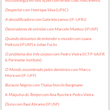
Astrobiologia em seis lições
com Bruno Dias Nascimento
Despertar
com Henrique Silva (UFSC)
A decodificadora
com Gabriela Lemos (IF-UFRJ)
Devoradores de estrelas
com Marcelo Munhoz (IFUSP)
Quando deixamos de entender o mundo
com Luana
Pedroza (IFUSP) e Julian Fucks
O problema dos três corpos
com Pedro Vieira (ICTP-SAIFR
& Perimeter Institute)
O Mundo assombrado pelos demônios
com Marco
Moriconi (IF-UFF)
Buracos Negros
com Thaisa Storchi Bergmann
A
Máquina do Tempo
com Ana Rusche e Pedro Vieira
Duna
com Raul Abramo (IFUSP)