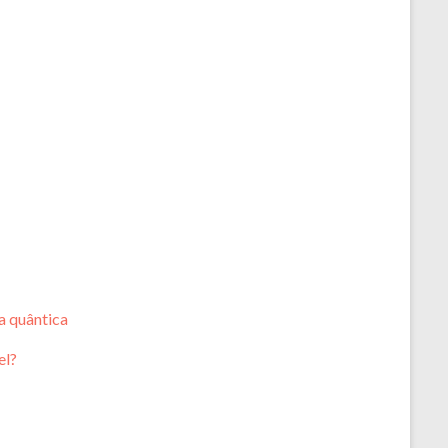
a quântica
el?