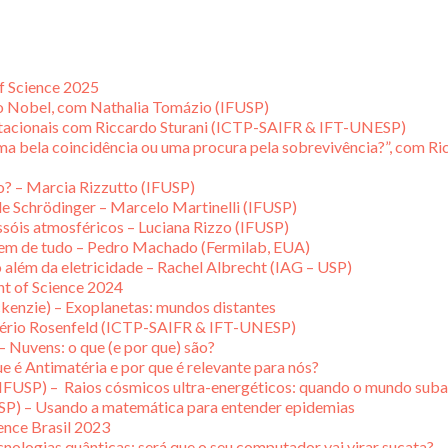
of Science 2025
mio Nobel, com Nathalia Tomázio (IFUSP)
itacionais com Riccardo Sturani (ICTP-SAIFR & IFT-UNESP)
ma bela coincidência ou uma procura pela sobrevivência?”, com 
ão? – Marcia Rizzutto (IFUSP)
e Schrödinger – Marcelo Martinelli (IFUSP)
ossóis atmosféricos – Luciana Rizzo (IFUSP)
rigem de tudo – Pedro Machado (Fermilab, EUA)
 além da eletricidade – Rachel Albrecht (IAG – USP)
nt of Science 2024
kenzie) – Exoplanetas: mundos distantes
gério Rosenfeld (ICTP-SAIFR & IFT-UNESP)
 Nuvens: o que (e por que) são?
 é Antimatéria e por que é relevante para nós?
(IFUSP) – Raios cósmicos ultra-energéticos: quando o mundo sub
SP) – Usando a matemática para entender epidemias
ience Brasil 2023
ologias quânticas: será que o seu computador vai virar sucata?