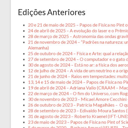
Edições Anteriores
20 e 21 de maio de 2025 – Papos de Física no Pint 
24 de abril de 2025 – A evolução do laser e o Prê
28 de março de 2025 – Astronomia das ondas grav
21 de novembro de 2024 – “Padrões na natureza: u
Alemanha)
25 de outubro de 2024 – Física e Arte: qual a relaç
27 de setembro de 2024 – O computador e o gato d
30 de agosto de 2024 – Está no ar: a física dos aer
12 de julho de 2024 – A vida de um neutrino e a o
21 de junho de 2024 – Raios em tempestades: muito
13, 14 e 15 de maio de 2024 – Papos de Física no Pi
19 de abril de 2024 – Adriana Valio (CRAAM – Mac
22 de março de 2024 – O fim do Universo, com Ro
30 de novembro de 2023 – Micael Amore Cecchini –
26 de outubro de 2023 – Patrícia Magalhães – O que
28 de setembro de 2023 – Edivaldo Moura Santos 
31 de agosto de 2023 – Roberto Kraenel (IFT-UNE
23 de maio de 2023 – Papos de Física no Pint of Sc
5 de março de 2020 – Barbara Amaral (IFUSP) – Tecn