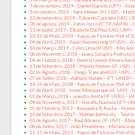
7 de novembro, 2019 – Daniel Stariolo (UFF) – Sist
3 de outubro, 2019 – Ilana Wainer (IO-USP) – Efeit
12 de setembro, 2019 – Eduardo Cypriano (IAG-US
08 de agosto, 2019 – Fábio Iocco (ICTP-SAIFR) – 
13 de junho, 2019 – Elisabete Dal Pino (IAG-USP) –
20-22 de Maio, 2019 – Papos de Física no Pint of S
04 de Abril, 2019 – Paulo Nussenzveig (IFUSP) – A 
14 de Março, 2019 – Celso Lima (IFUSP) – Mecânica
08 de Novembro, 2018 – Luana Sucupira Pedroza (
04 de Outubro, 2018 – Beatriz Leonor Silveira Bar
13 de Setembro, 2018 – Marina Nielsen (IF-USP) – E
02 de Agosto, 2018 – Diego Trancanelli (IF-USP) – 
07 de Junho, 2018 – Adriano Natale – IFT-UNESP –
14-16 de Maio, 2018 – Papos de Física no Pint of S
05 de Abril, 2018 – Ivone Albuquerque (IF-USP) – 
01 de Março, 2018 – Leandro Aolita (IF-UFRJ) – In
09 de Novembro, 2017 – Horatiu Nastase (IFT-UNE
05 de Outubro, 2017 – Alexandre R. Rocha – Grafen
14 de Setembro, 2017 – Nathan Berkovits – Teoria
03 de Agosto, 2017 – Raul Abramo (IF-USP) – Afinal,
08 de Junho, 2017 – João Penedones – Mecânica quân
15-17 de Maio, 2017 – Papos de Física no Pint of S