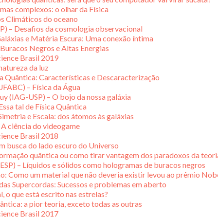
emas complexos: o olhar da Física
os Climáticos do oceano
P) – Desafios da cosmologia observacional
Galáxias e Matéria Escura: Uma conexão íntima
 Buracos Negros e Altas Energias
cience Brasil 2019
natureza da luz
 Quântica: Características e Descaracterização
UFABC) – Física da Água
buy (IAG-USP) – O bojo da nossa galáxia
ssa tal de Física Quântica
Simetria e Escala: dos átomos às galáxias
 A ciência do videogame
cience Brasil 2018
Em busca do lado escuro do Universo
formação quântica ou como tirar vantagem dos paradoxos da teori
SP) – Líquidos e sólidos como hologramas de buracos negros
o: Como um material que não deveria existir levou ao prêmio Nob
 das Supercordas: Sucessos e problemas em aberto
 o que está escrito nas estrelas?
tica: a pior teoria, exceto todas as outras
cience Brasil 2017